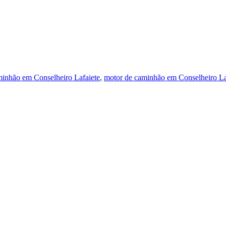
inhão em Conselheiro Lafaiete
,
motor de caminhão em Conselheiro La